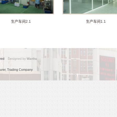
生产车间2.1
生产车间1.1
ved
Designed by
Wanhu
turer, Trading Company